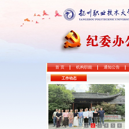
首 页
机构职能
通知公告
工作动态
1
2
3
4
5
6